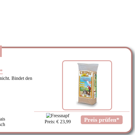
*
icht. Bindet den
ais
Preis prüfen*
Preis: € 23,99
sch