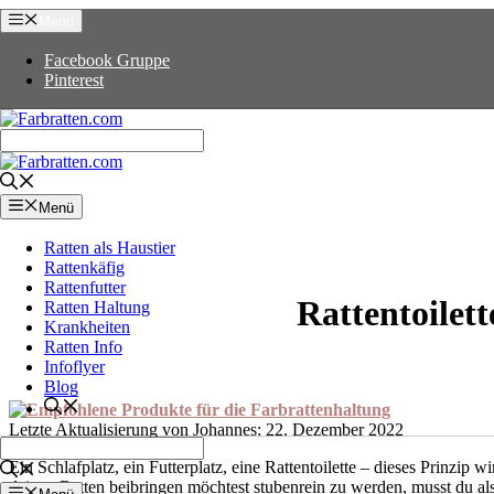
Zum
Menu
Inhalt
springen
Facebook Gruppe
Pinterest
Menü
Ratten als Haustier
Rattenkäfig
Rattenfutter
Rattentoilet
Ratten Haltung
Krankheiten
Ratten Info
Infoflyer
Blog
22. Dezember 2022
Ein Schlafplatz, ein Futterplatz, eine Rattentoilette – dieses Prinzip
deinen Ratten beibringen möchtest stubenrein zu werden, musst du al