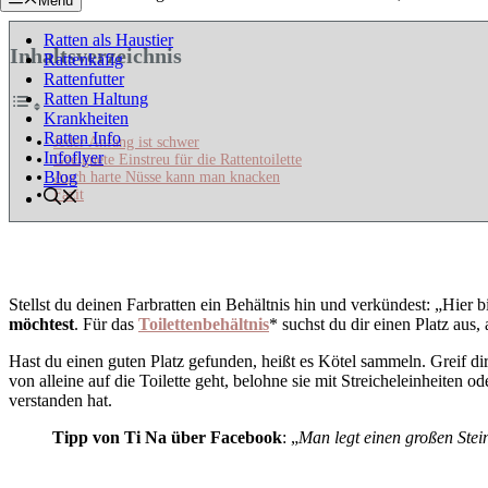
Menü
Ratten als Haustier
Inhaltsverzeichnis
Rattenkäfig
Rattenfutter
Ratten Haltung
Krankheiten
Ratten Info
Jeder Anfang ist schwer
Infoflyer
Geeignete Einstreu für die Rattentoilette
Blog
Auch harte Nüsse kann man knacken
Fazit
Stellst du deinen Farbratten ein Behältnis hin und verkündest: „Hier 
möchtest
. Für das
Toilettenbehältnis
* suchst du dir einen Platz aus
Hast du einen guten Platz gefunden, heißt es Kötel sammeln. Greif dir 
von alleine auf die Toilette geht, belohne sie mit Streicheleinheiten o
verstanden hat.
Tipp von Ti Na über Facebook
: „
Man legt einen großen Stei