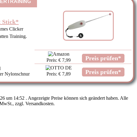
KERTRAINING
t Stick*
es Clicker
tten Training.
Preis prüfen*
Preis: € 7,99
l
Preis prüfen*
rer Nylonschnur
Preis: € 7,89
026 um 14:52 . Angezeigte Preise können sich geändert haben. Alle
MwSt., zzgl. Versandkosten.