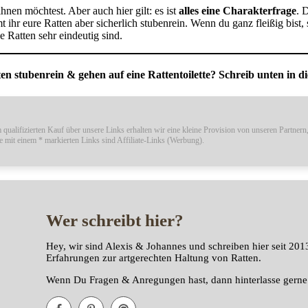
hnen möchtest. Aber auch hier gilt: es ist
alles eine Charakterfrage
. 
r eure Ratten aber sicherlich stubenrein. Wenn du ganz fleißig bist, 
ne Ratten sehr eindeutig sind.
ten stubenrein & gehen auf eine Rattentoilette? Schreib unten in 
qualifizierten Kauf über unsere Links erhalten wir eine kleine Provision von unseren Partnern
lle mit einem * markierten Links sind Affiliate-Links (Werbung).
Wer schreibt hier?
Hey, wir sind Alexis & Johannes und schreiben hier seit 2013
Erfahrungen zur artgerechten Haltung von Ratten.
Wenn Du Fragen & Anregungen hast, dann hinterlasse gerne