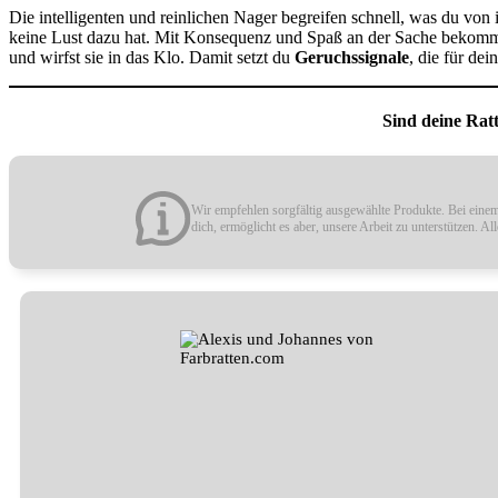
Die intelligenten und reinlichen Nager begreifen schnell, was du von i
keine Lust dazu hat. Mit Konsequenz und Spaß an der Sache bekommt ih
und wirfst sie in das Klo. Damit setzt du
Geruchssignale
, die für dei
Sind deine Rat
Wir empfehlen sorgfältig ausgewählte Produkte. Bei einem 
dich, ermöglicht es aber, unsere Arbeit zu unterstützen. A