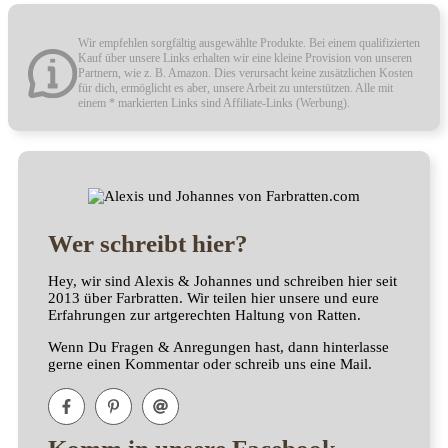
Wir empfehlen sorgfältig ausgewählte Produkte. Bei einem qualifizierten
Kauf über unsere Links erhalten wir eine kleine Provision von unseren
Partnern, wie z. B. Amazon. Dies verursacht keine zusätzlichen Kosten
für dich, ermöglicht es aber, unsere Arbeit zu unterstützen. Alle mit
einem * markierten Links sind Affiliate-Links (Werbung).
Wer schreibt hier?
Hey, wir sind Alexis & Johannes und schreiben hier seit
2013 über Farbratten. Wir teilen hier unsere und eure
Erfahrungen zur artgerechten Haltung von Ratten.
Wenn Du Fragen & Anregungen hast, dann hinterlasse
gerne einen Kommentar oder schreib uns eine Mail.