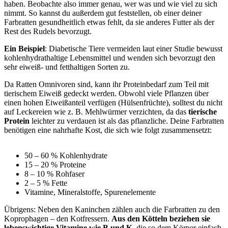
haben. Beobachte also immer genau, wer was und wie viel zu sich
nimmt. So kannst du außerdem gut feststellen, ob einer deiner
Farbratten gesundheitlich etwas fehlt, da sie anderes Futter als der
Rest des Rudels bevorzugt.
Ein Beispiel
: Diabetische Tiere vermeiden laut einer Studie bewusst
kohlenhydrathaltige Lebensmittel und wenden sich bevorzugt den
sehr eiweiß- und fetthaltigen Sorten zu.
Da Ratten Omnivoren sind, kann ihr Proteinbedarf zum Teil mit
tierischem Eiweiß gedeckt werden. Obwohl viele Pflanzen über
einen hohen Eiweißanteil verfügen (Hülsenfrüchte), solltest du nicht
auf Leckereien wie z. B. Mehlwürmer verzichten, da das
tierische
Protein
leichter zu verdauen ist als das pflanzliche. Deine Farbratten
benötigen eine nahrhafte Kost, die sich wie folgt zusammensetzt:
50 – 60 % Kohlenhydrate
15 – 20 % Proteine
8 – 10 % Rohfaser
2 – 5 % Fette
Vitamine, Mineralstoffe, Spurenelemente
Übrigens: Neben den Kaninchen zählen auch die Farbratten zu den
Koprophagen – den Kotfressern.
Aus den Kötteln beziehen sie
lebenswichtige Vitamine wie B und K
, die so dem Körper einfach