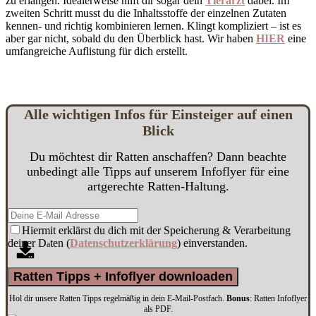
zu erlangen. Idealerweise hilft dir sogar dein
Tierarzt
dabei. Im
zweiten Schritt musst du die Inhaltsstoffe der einzelnen Zutaten
kennen- und richtig kombinieren lernen. Klingt kompliziert – ist es
aber gar nicht, sobald du den Überblick hast. Wir haben
HIER
eine
umfangreiche Auflistung für dich erstellt.
Alle
w
ichtigen Infos für Einsteiger auf einen
Blick
Du möchtest dir Ratten anschaffen? Dann beachte
unbedingt alle Tipps auf unserem Infoflyer für eine
artgerechte Ratten-Haltung.
Hiermit erklärst du dich mit der Speicherung & Verarbeitung
deiner D
ten (
Datenschutzerklärung
) einverstanden.
a
Ratten Tipps + Infoflyer downloaden
Hol dir unsere Ratten Tipps regelmäßig in dein E-Mail-Postfach.
Bonus
: Ratten Infoflyer
als PDF.