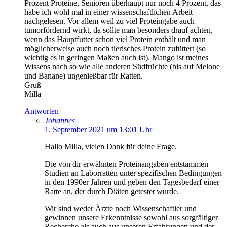
Prozent Proteine, Senioren überhaupt nur noch 4 Prozent, das
habe ich wohl mal in einer wissenschaftlichen Arbeit
nachgelesen. Vor allem weil zu viel Proteingabe auch
tumorfördernd wirkt, da sollte man besonders drauf achten,
wenn das Hauptfutter schon viel Protein enthält und man
möglicherweise auch noch tierisches Protein zufüttert (so
wichtig es in geringen Maßen auch ist). Mango ist meines
Wissens nach so wie alle anderen Südfrüchte (bis auf Melone
und Banane) ungenießbar für Ratten.
Gruß
Milla
Antworten
Johannes
1. September 2021 um 13:01 Uhr
Hallo Milla, vielen Dank für deine Frage.
Die von dir erwähnten Proteinangaben entstammen
Studien an Laborratten unter spezifischen Bedingungen
in den 1990er Jahren und geben den Tagesbedarf einer
Ratte an, der durch Diäten getestet wurde.
Wir sind weder Ärzte noch Wissenschaftler und
gewinnen unsere Erkenntnisse sowohl aus sorgfältiger
Recherche als auch aus unseren Erfahrungen und der