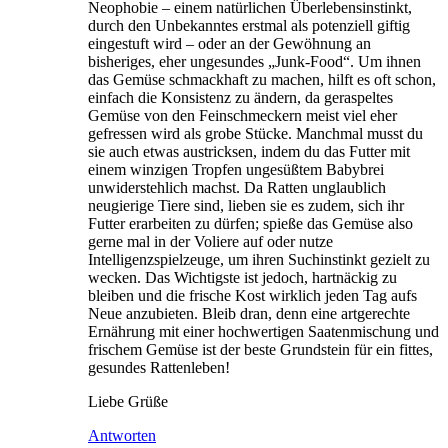
Neophobie – einem natürlichen Überlebensinstinkt,
durch den Unbekanntes erstmal als potenziell giftig
eingestuft wird – oder an der Gewöhnung an
bisheriges, eher ungesundes „Junk-Food“. Um ihnen
das Gemüse schmackhaft zu machen, hilft es oft schon,
einfach die Konsistenz zu ändern, da geraspeltes
Gemüse von den Feinschmeckern meist viel eher
gefressen wird als grobe Stücke. Manchmal musst du
sie auch etwas austricksen, indem du das Futter mit
einem winzigen Tropfen ungesüßtem Babybrei
unwiderstehlich machst. Da Ratten unglaublich
neugierige Tiere sind, lieben sie es zudem, sich ihr
Futter erarbeiten zu dürfen; spieße das Gemüse also
gerne mal in der Voliere auf oder nutze
Intelligenzspielzeuge, um ihren Suchinstinkt gezielt zu
wecken. Das Wichtigste ist jedoch, hartnäckig zu
bleiben und die frische Kost wirklich jeden Tag aufs
Neue anzubieten. Bleib dran, denn eine artgerechte
Ernährung mit einer hochwertigen Saatenmischung und
frischem Gemüse ist der beste Grundstein für ein fittes,
gesundes Rattenleben!
Liebe Grüße
Antworten