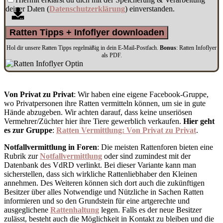
deiner D
ten (
Datenschutzerklärung
) einverstanden.
a
Ratten Tipps + Infoflyer downloaden
Hol dir unsere Ratten Tipps regelmäßig in dein E-Mail-Postfach.
Bonus
: Ratten Infoflyer
als PDF.
Von Privat zu Privat
: Wir haben eine eigene Facebook-Gruppe,
wo Privatpersonen ihre Ratten vermitteln können, um sie in gute
Hände abzugeben. Wir achten darauf, dass keine unseriösen
Vermehrer/Züchter hier ihre Tiere gewerblich verkaufen.
Hier geht
es zur Gruppe
:
Ratten Vermittlung: Von Privat zu Privat
.
Notfallvermittlung in Foren
: Die meisten Rattenforen bieten eine
Rubrik zur
Notfallvermittlung
oder sind zumindest mit der
Datenbank des VdRD verlinkt. Bei dieser Variante kann man
sicherstellen, dass sich wirkliche Rattenliebhaber den Kleinen
annehmen. Des Weiteren können sich dort auch die zukünftigen
Besitzer über alles Notwendige und Nützliche in Sachen Ratten
informieren und so den Grundstein für eine artgerechte und
ausgeglichene
Rattenhaltung
legen. Falls es der neue Besitzer
zulässt, besteht auch die Möglichkeit in Kontakt zu bleiben und die