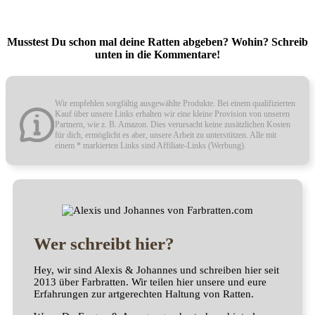
Musstest Du schon mal deine Ratten abgeben? Wohin? Schreib
unten in die Kommentare!
Wir empfehlen sorgfältig ausgewählte Produkte. Bei einem qualifizierten
Kauf über unsere Links erhalten wir eine kleine Provision von unseren
Partnern, wie z. B. Amazon. Dies verursacht keine zusätzlichen Kosten
für dich, ermöglicht es aber, unsere Arbeit zu unterstützen. Alle mit
einem * markierten Links sind Affiliate-Links (Werbung).
Wer schreibt hier?
Hey, wir sind Alexis & Johannes und schreiben hier seit
2013 über Farbratten. Wir teilen hier unsere und eure
Erfahrungen zur artgerechten Haltung von Ratten.