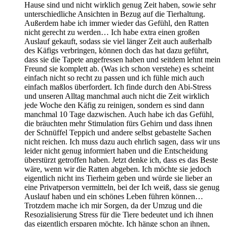
Hause sind und nicht wirklich genug Zeit haben, sowie sehr
unterschiedliche Ansichten in Bezug auf die Tierhaltung.
Außerdem habe ich immer wieder das Gefühl, den Ratten
nicht gerecht zu werden… Ich habe extra einen großen
Auslauf gekauft, sodass sie viel länger Zeit auch außerhalb
des Käfigs verbringen, können doch das hat dazu geführt,
dass sie die Tapete angefressen haben und seitdem lehnt mein
Freund sie komplett ab. (Was ich schon verstehe) es scheint
einfach nicht so recht zu passen und ich fühle mich auch
einfach maßlos überfordert. Ich finde durch den Abi-Stress
und unseren Alltag manchmal auch nicht die Zeit wirklich
jede Woche den Käfig zu reinigen, sondern es sind dann
manchmal 10 Tage dazwischen. Auch habe ich das Gefühl,
die bräuchten mehr Stimulation fürs Gehirn und dass ihnen
der Schnüffel Teppich und andere selbst gebastelte Sachen
nicht reichen. Ich muss dazu auch ehrlich sagen, dass wir uns
leider nicht genug informiert haben und die Entscheidung
überstürzt getroffen haben. Jetzt denke ich, dass es das Beste
wäre, wenn wir die Ratten abgeben. Ich möchte sie jedoch
eigentlich nicht ins Tierheim geben und würde sie lieber an
eine Privatperson vermitteln, bei der Ich weiß, dass sie genug
Auslauf haben und ein schönes Leben führen können…
Trotzdem mache ich mir Sorgen, da der Umzug und die
Resozialisierung Stress für die Tiere bedeutet und ich ihnen
das eigentlich ersparen möchte. Ich hänge schon an ihnen,