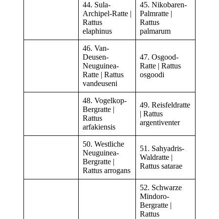
44. Sula-
45. Nikobaren-
Archipel-Ratte |
Palmratte |
Rattus
Rattus
elaphinus
palmarum
46. Van-
Deusen-
47. Osgood-
Neuguinea-
Ratte | Rattus
Ratte | Rattus
osgoodi
vandeuseni
48. Vogelkop-
49. Reisfeldratte
Bergratte |
| Rattus
Rattus
argentiventer
arfakiensis
50. Westliche
51. Sahyadris-
Neuguinea-
Waldratte |
Bergratte |
Rattus satarae
Rattus arrogans
52. Schwarze
Mindoro-
Bergratte |
Rattus