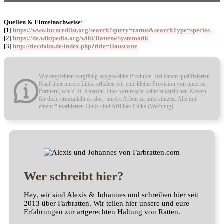
Quellen & Einzelnachweise
:
[1]
https://www.iucnredlist.org/search?query=rattus&searchType=species
[2]
https://de.wikipedia.org/wiki/Ratten#Systematik
[3]
http://tierdoku.de/index.php?title=Hausratte
Wir empfehlen sorgfältig ausgewählte Produkte. Bei einem qualifizierten
Kauf über unsere Links erhalten wir eine kleine Provision von unseren
Partnern, wie z. B. Amazon. Dies verursacht keine zusätzlichen Kosten
für dich, ermöglicht es aber, unsere Arbeit zu unterstützen. Alle mit
einem * markierten Links sind Affiliate-Links (Werbung).
Wer schreibt hier?
Hey, wir sind Alexis & Johannes und schreiben hier seit
2013 über Farbratten. Wir teilen hier unsere und eure
Erfahrungen zur artgerechten Haltung von Ratten.