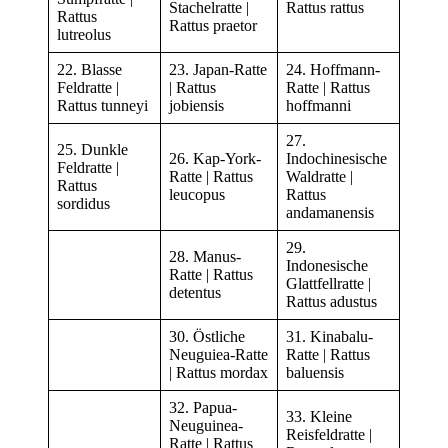
Stachelratte |
Rattus rattus
Rattus
Rattus praetor
lutreolus
22. Blasse
23. Japan-Ratte
24. Hoffmann-
Feldratte |
| Rattus
Ratte | Rattus
Rattus tunneyi
jobiensis
hoffmanni
27.
25. Dunkle
26. Kap-York-
Indochinesische
Feldratte |
Ratte | Rattus
Waldratte |
Rattus
leucopus
Rattus
sordidus
andamanensis
29.
28. Manus-
Indonesische
Ratte | Rattus
Glattfellratte |
detentus
Rattus adustus
30. Östliche
31. Kinabalu-
Neuguiea-Ratte
Ratte | Rattus
| Rattus mordax
baluensis
32. Papua-
33. Kleine
Neuguinea-
Reisfeldratte |
Ratte | Rattus