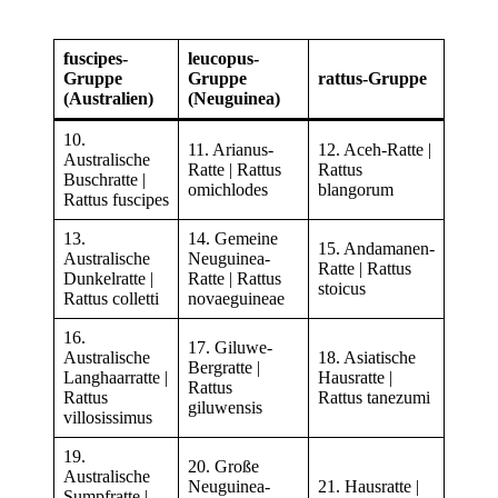
fuscipes-
leucopus-
Gruppe
Gruppe
rattus-Gruppe
(Australien)
(Neuguinea)
10.
11. Arianus-
12. Aceh-Ratte |
Australische
Ratte | Rattus
Rattus
Buschratte |
omichlodes
blangorum
Rattus fuscipes
13.
14. Gemeine
15. Andamanen-
Australische
Neuguinea-
Ratte | Rattus
Dunkelratte |
Ratte | Rattus
stoicus
Rattus colletti
novaeguineae
16.
17. Giluwe-
Australische
18. Asiatische
Bergratte |
Langhaarratte |
Hausratte |
Rattus
Rattus
Rattus tanezumi
giluwensis
villosissimus
19.
20. Große
Australische
Neuguinea-
21. Hausratte |
Sumpfratte |