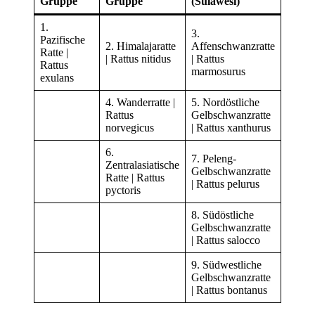
Gruppe
Gruppe
(Sulawesi)
1.
3.
Pazifische
2. Himalajaratte
Affenschwanzratte
Ratte |
| Rattus nitidus
| Rattus
Rattus
marmosurus
exulans
4. Wanderratte |
5. Nordöstliche
Rattus
Gelbschwanzratte
norvegicus
| Rattus xanthurus
6.
7. Peleng-
Zentralasiatische
Gelbschwanzratte
Ratte | Rattus
| Rattus pelurus
pyctoris
8. Südöstliche
Gelbschwanzratte
| Rattus salocco
9. Südwestliche
Gelbschwanzratte
| Rattus bontanus