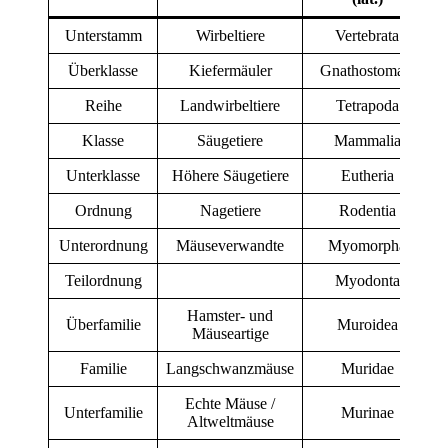
Unterstamm
Wirbeltiere
Vertebrata
Überklasse
Kiefermäuler
Gnathostomata
Reihe
Landwirbeltiere
Tetrapoda
Klasse
Säugetiere
Mammalia
Unterklasse
Höhere Säugetiere
Eutheria
Ordnung
Nagetiere
Rodentia
Unterordnung
Mäuseverwandte
Myomorpha
Teilordnung
Myodonta
Hamster- und
Überfamilie
Muroidea
Mäuseartige
Familie
Langschwanzmäuse
Muridae
Echte Mäuse /
Unterfamilie
Murinae
Altweltmäuse