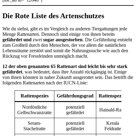
Die Rote Liste des Artenschutzes
Wie du siehst, gibt es im Vergleich zu anderen Tiergattungen jede
Menge Rattenarten. Dennoch sind einige von ihnen bereits
gefährdet und
zwei
sogar ausgestorben
. Die Gefährdung entsteht
zum Großteil durch den Menschen, der vor allem die natürlichen
Lebensräume zerstört und somit die Nahrungssuche wie auch den
Rückzug vor Fressfeinden unmöglich macht.
12 der oben genannten 65 Rattenart sind leicht bis sehr stark
gefährdet
, was bedeutet, dass ihre Anzahl rückgängig ist. Einige
von ihnen könnten in naher Zukunft ausgerottet sein. Das betrifft die
folgenden Rattenarten nach der IUCN-Liste:
Rattenspezies
Gefährdungsgrad
Rattenspezies
G
Nordöstliche
potenziell
Hainald-Ratte
Gelbschwanzratte
gefährdet
Seram-
potenziell
Kerala
Stachelratte
gefährdet
Feldratte