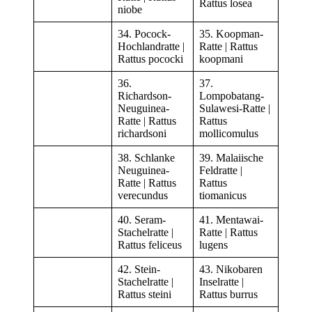
Rattus losea
niobe
34. Pocock-
35. Koopman-
Hochlandratte |
Ratte | Rattus
Rattus pococki
koopmani
36.
37.
Richardson-
Lompobatang-
Neuguinea-
Sulawesi-Ratte |
Ratte | Rattus
Rattus
richardsoni
mollicomulus
38. Schlanke
39. Malaiische
Neuguinea-
Feldratte |
Ratte | Rattus
Rattus
verecundus
tiomanicus
40. Seram-
41. Mentawai-
Stachelratte |
Ratte | Rattus
Rattus feliceus
lugens
42. Stein-
43. Nikobaren
Stachelratte |
Inselratte |
Rattus steini
Rattus burrus