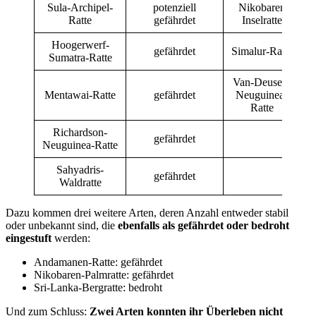
Sula-Archipel-
potenziell
Nikobaren
Ratte
gefährdet
Inselratte
Hoogerwerf-
gefährdet
Simalur-Ratte
Sumatra-Ratte
Van-Deusen-
Mentawai-Ratte
gefährdet
Neuguinea-
Ratte
Richardson-
gefährdet
Neuguinea-Ratte
Sahyadris-
gefährdet
Waldratte
Dazu kommen drei weitere Arten, deren Anzahl entweder stabil
oder unbekannt sind, die
ebenfalls als gefährdet oder bedroht
eingestuft
werden:
Andamanen-Ratte: gefährdet
Nikobaren-Palmratte: gefährdet
Sri-Lanka-Bergratte: bedroht
Und zum Schluss:
Zwei Arten konnten ihr Überleben nicht