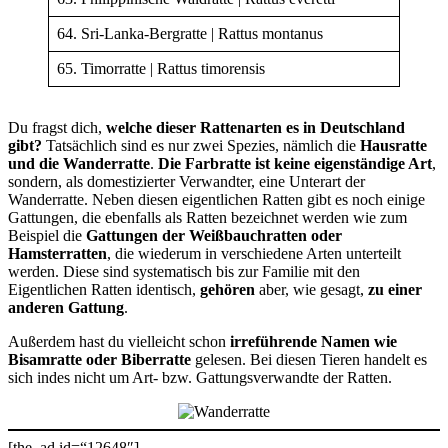
64. Sri-Lanka-Bergratte | Rattus montanus
65. Timorratte | Rattus timorensis
Du fragst dich,
welche dieser Rattenarten es in Deutschland
gibt?
Tatsächlich sind es nur zwei Spezies, nämlich die
Hausratte
und die Wanderratte
.
Die Farbratte ist keine eigenständige Art
,
sondern, als domestizierter Verwandter, eine Unterart der
Wanderratte. Neben diesen eigentlichen Ratten gibt es noch einige
Gattungen, die ebenfalls als Ratten bezeichnet werden wie zum
Beispiel die
Gattungen der Weißbauchratten oder
Hamsterratten
, die wiederum in verschiedene Arten unterteilt
werden. Diese sind systematisch bis zur Familie mit den
Eigentlichen Ratten identisch,
gehören
aber, wie gesagt,
zu einer
anderen Gattung
.
Außerdem hast du vielleicht schon
irreführende Namen wie
Bisamratte oder Biberratte
gelesen. Bei diesen Tieren handelt es
sich indes nicht um Art- bzw. Gattungsverwandte der Ratten.
[the_ad id=“12648″]